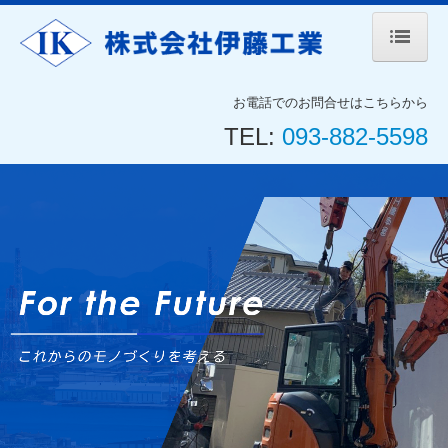
ホーム
お電話でのお問合せはこちらから
TEL:
093-882-5598
会社案内
代表挨拶
事業案内
施工事例
採用情報
協力会社募集
解体工事お見積のご依頼
お知らせ