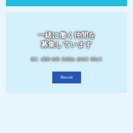
一緒に働く仲間を

募集しています
鳶工（重量･鉄骨･足場他）鍛冶工･製缶工
Recruit