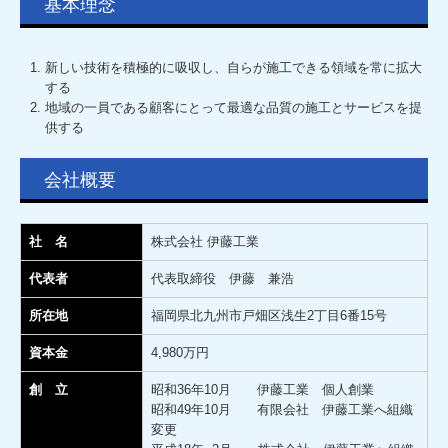
基本理念
お問合せ
新しい技術を積極的に吸収し、自らが施工できる領域を常に拡大
プライバシーポリシー
する
地域の一員である顧客にとって最適な品質の施工とサービスを提
供する
会社概要
社 名
株式会社 伊藤工業
代表者
代表取締役 伊藤 兼浩
所在地
福岡県北九州市戸畑区浅生2丁目6番15号
資本金
4,980万円
創 立
昭和36年10月 伊藤工業 個人創業
昭和49年10月 有限会社 伊藤工業へ組織
変更