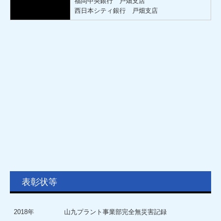
福岡中央銀行 戸畑支店
西日本シティ銀行 戸畑支店
表彰状等
2018年
山九プラント事業部完全無災害記録