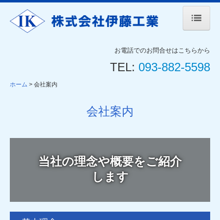
ホーム
お電話でのお問合せはこちらから
TEL:
093-882-5598
会社案内
ホーム
会社案内
代表挨拶
事業案内
会社案内
施工事例
採用情報
当社の理念や概要をご紹介
協力会社募集
します
解体工事お見積のご依頼
お知らせ