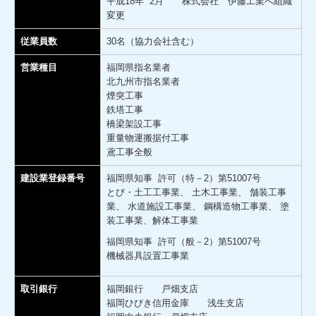
平成18年 2月 株式会社 伊藤工業へ組織
変更
従業員数
30名（協力会社含む）
営業種目
福岡県指名業者
北九州市指名業者
煙突工事
鉄塔工事
橋梁架設工事
重量物運搬据付工事
鳶工事全般
建設業登録番号
福岡県知事 許可（特－2）第51007号
とび・土工工事業、 土木工事業、 舗装工事
業、 水道施設工事業、 鋼構造物工事業、 塗
装工事業、解体工事業
福岡県知事 許可（般－2）第51007号
機械器具設置工事業
取引銀行
福岡銀行 戸畑支店
福岡ひびき信用金庫 浅生支店