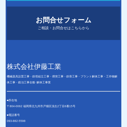
お問合せフォーム
ご相談・お問合せはこちらから
株式会社伊藤工業
機械器具設置工事・鉄塔組立工事・煙突工事・鉄骨工事・プラント解体工事・工作物解
体工事・鍛冶工事全般･解体工事業
■所在地
〒804-0062 福岡県北九州市戸畑区浅生2丁目6番15号
■電話番号
093-882-5598