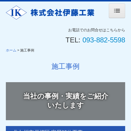
ホーム
お電話でのお問合せはこちらから
TEL:
093-882-5598
会社案内
ホーム
施工事例
代表挨拶
事業案内
施工事例
施工事例
採用情報
当社の事例・実績をご紹介
協力会社募集
いたします
解体工事お見積のご依頼
お知らせ